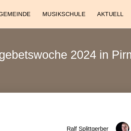
GEMEINDE
MUSIKSCHULE
AKTUELL
zgebetswoche 2024 in Pi
Ralf Splittgerber