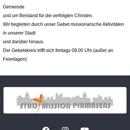
Gemeinde
und um Bei­s­tand für die ver­fol­gten Christen.
Wir begleit­en durch unser Gebet mis­sion­ar­ische Aktiv­itäten
in unser­er Stadt
und darüber hinaus.
Der Gebet­skreis trifft sich fre­itags 09.00 Uhr (außer an
Feiertagen)